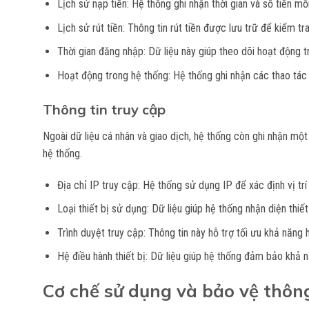
Lịch sử nạp tiền: Hệ thống ghi nhận thời gian và số tiền mỗi
Lịch sử rút tiền: Thông tin rút tiền được lưu trữ để kiểm tra
Thời gian đăng nhập: Dữ liệu này giúp theo dõi hoạt động t
Hoạt động trong hệ thống: Hệ thống ghi nhận các thao tác 
Thông tin truy cập
Ngoài dữ liệu cá nhân và giao dịch, hệ thống còn ghi nhận một 
hệ thống.
Địa chỉ IP truy cập: Hệ thống sử dụng IP để xác định vị tr
Loại thiết bị sử dụng: Dữ liệu giúp hệ thống nhận diện thiế
Trình duyệt truy cập: Thông tin này hỗ trợ tối ưu khả năng h
Hệ điều hành thiết bị: Dữ liệu giúp hệ thống đảm bảo khả n
Cơ chế sử dụng và bảo vệ thông 