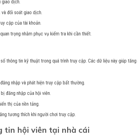
 giao dịch.
 và đối soát giao dịch.
ruy cập của tài khoản.
quan trọng nhằm phục vụ kiểm tra khi cần thiết.
số thông tin kỹ thuật trong quá trình truy cập. Các dữ liệu này giúp tăn
í đăng nhập và phát hiện truy cập bất thường.
t bị đăng nhập của hội viên.
iển thị của nền tảng.
ăng tương thích khi người chơi truy cập.
tin hội viên tại nhà cái