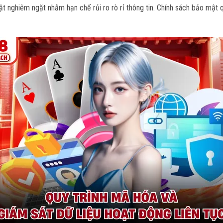
mật nghiêm ngặt nhằm hạn chế rủi ro rò rỉ thông tin. Chính sách bảo mật 