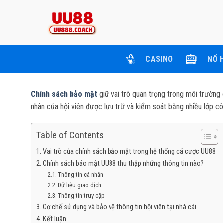
Bỏ
qua
nội
dung
CASINO
NỔ 
Chính sách bảo mật
giữ vai trò quan trọng trong môi trường 
nhân của hội viên được lưu trữ và kiểm soát bằng nhiều lớp c
Table of Contents
Vai trò của chính sách bảo mật trong hệ thống cá cược UU88
Chính sách bảo mật UU88 thu thập những thông tin nào?
Thông tin cá nhân
Dữ liệu giao dịch
Thông tin truy cập
Cơ chế sử dụng và bảo vệ thông tin hội viên tại nhà cái
Kết luận