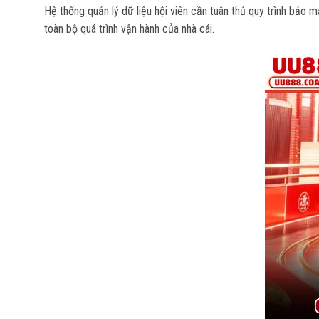
Hệ thống quản lý dữ liệu hội viên cần tuân thủ quy trình bảo 
toàn bộ quá trình vận hành của nhà cái.