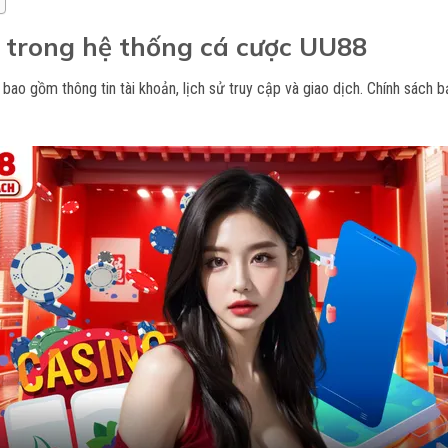
t trong hệ thống cá cược UU88
, bao gồm thông tin tài khoản, lịch sử truy cập và giao dịch. Chính sá