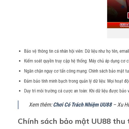
Bảo vệ thông tin cá nhân hội viên: Dữ liệu như họ tên, emai
Kiểm soát quyền truy cập hệ thống: Máy chủ áp dụng cơ ch
Ngăn chặn nguy cơ tấn công mạng: Chính sách bảo mật tường
Đảm bảo tính minh bạch trong quản lý dữ liệu: Mọi hoạt độn
Duy trì môi trường cá cược an toàn: Khi dữ liệu được bảo v
Xem thêm:
Chơi Có Trách Nhiệm UU88
– Xu H
Chính sách bảo mật UU88 thu 