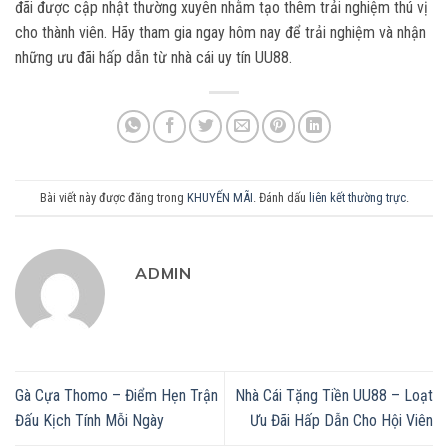
đãi được cập nhật thường xuyên nhằm tạo thêm trải nghiệm thú vị
cho thành viên. Hãy tham gia ngay hôm nay để trải nghiệm và nhận
những ưu đãi hấp dẫn từ nhà cái uy tín UU88.
Bài viết này được đăng trong
KHUYẾN MÃI
. Đánh dấu
liên kết thường trực
.
ADMIN
Gà Cựa Thomo – Điểm Hẹn Trận
Nhà Cái Tặng Tiền UU88 – Loạt
Đấu Kịch Tính Mỗi Ngày
Ưu Đãi Hấp Dẫn Cho Hội Viên