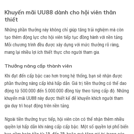
Khuyến mãi UU88 dành cho hội viên thân
thiết
Những phần thưởng này không chỉ giúp tăng trải nghiệm mà còn
tạo thêm động lực cho hội viên tiếp tục đồng hành với nền tảng.
Mỗi chương trình đều được xây dựng với mức thưởng rõ ràng,
mang lại nhiều lợi ích thiết thực cho người tham gia.
Thưởng nâng cấp thành viên
Khi đạt đến cấp bậc cao hơn trong hệ thống, bạn sẽ nhận được
phần thưởng nâng cấp khá hấp dẫn. Giá trị tiền thưởng có thể dao
động từ 500.000 đến 5.000.000 đồng tùy theo từng cấp độ. Những
khuyến mãi UU88 này được thiết kế để khuyến khích người tham
gia duy trì hoạt động trên nền tảng.
Ngoài tiền thưởng trực tiếp, hội viên còn có thể nhận thêm nhiều
quyền lợi hấp dẫn khi nâng cấp cấp bậc. Một số quyền lợi phổ biến