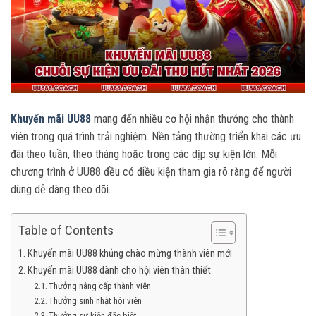
Khuyến mãi UU88
mang đến nhiều cơ hội nhận thưởng cho thành
viên trong quá trình trải nghiệm. Nền tảng thường triển khai các ưu
đãi theo tuần, theo tháng hoặc trong các dịp sự kiện lớn. Mỗi
chương trình ở UU88 đều có điều kiện tham gia rõ ràng để người
dùng dễ dàng theo dõi.
Table of Contents
Khuyến mãi UU88 khủng chào mừng thành viên mới
Khuyến mãi UU88 dành cho hội viên thân thiết
Thưởng nâng cấp thành viên
Thưởng sinh nhật hội viên
Thưởng sự kiện đặc biệt