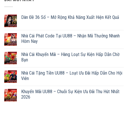
Dàn Đề 36 Số – Mở Rộng Khả Năng Xuất Hiện Kết Quả
Không
có
bình
luận
Nhà Cái Phát Code Tại UU88 – Nhận Mã Thưởng Nhanh
ở
Hôm Nay
Dàn
Đề
Không
36
có
Số
Nhà Cái Khuyến Mãi – Hàng Loạt Sự Kiện Hấp Dẫn Chờ
bình
–
luận
Bạn
Mở
ở
Rộng
Nhà
Không
Khả
Cái
có
Năng
Nhà Cái Tặng Tiền UU88 – Loạt Ưu Đãi Hấp Dẫn Cho Hội
Phát
bình
Xuất
Code
luận
Viên
Hiện
Tại
ở
Kết
UU88
Nhà
Không
Quả
–
Cái
có
Khuyến Mãi UU88 – Chuỗi Sự Kiện Ưu Đãi Thu Hút Nhất
Nhận
Khuyến
bình
Mã
Mãi
luận
2026
Thưởng
–
ở
Nhanh
Hàng
Nhà
Không
Hôm
Loạt
Cái
có
Nay
Sự
Tặng
bình
Kiện
Tiền
luận
Hấp
UU88
ở
Dẫn
–
Khuyến
Chờ
Loạt
Mãi