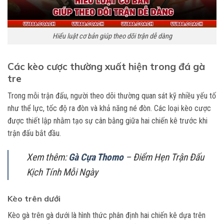
Hiểu luật cơ bản giúp theo dõi trận dễ dàng
Các kèo cược thường xuất hiện trong đá gà
tre
Trong mỗi trận đấu, người theo dõi thường quan sát kỹ nhiều yếu tố
như thể lực, tốc độ ra đòn và khả năng né đòn. Các loại kèo cược
được thiết lập nhằm tạo sự cân bằng giữa hai chiến kê trước khi
trận đấu bắt đầu.
Xem thêm:
Gà Cựa Thomo
– Điểm Hẹn Trận Đấu
Kịch Tính Mỗi Ngày
Kèo trên dưới
Kèo gà trên gà dưới là hình thức phân định hai chiến kê dựa trên