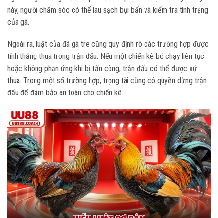
này, người chăm sóc có thể lau sạch bụi bẩn và kiểm tra tình trạng
của gà.
Ngoài ra, luật của đá gà tre cũng quy định rõ các trường hợp được
tính thắng thua trong trận đấu. Nếu một chiến kê bỏ chạy liên tục
hoặc không phản ứng khi bị tấn công, trận đấu có thể được xử
thua. Trong một số trường hợp, trọng tài cũng có quyền dừng trận
đấu để đảm bảo an toàn cho chiến kê.